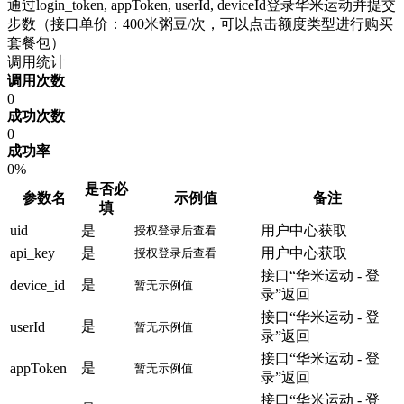
通过login_token, appToken, userId, deviceId登录华米运动并提交
步数（接口单价：400米粥豆/次，可以点击额度类型进行购买
套餐包）
调用统计
调用次数
0
成功次数
0
成功率
0%
是否必
参数名
示例值
备注
填
uid
是
用户中心获取
授权登录后查看
api_key
是
用户中心获取
授权登录后查看
接口“华米运动 - 登
是
device_id
暂无示例值
录”返回
接口“华米运动 - 登
是
userId
暂无示例值
录”返回
接口“华米运动 - 登
是
appToken
暂无示例值
录”返回
接口“华米运动 - 登