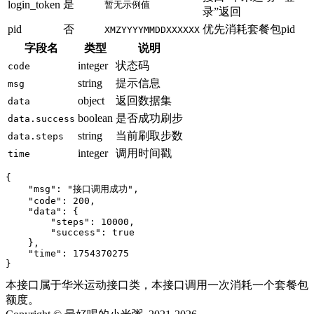
是
login_token
暂无示例值
录”返回
pid
否
优先消耗套餐包pid
XMZYYYYMMDDXXXXXX
字段名
类型
说明
integer
状态码
code
string
提示信息
msg
object
返回数据集
data
boolean
是否成功刷步
data.success
string
当前刷取步数
data.steps
integer
调用时间戳
time
{

    "msg": "接口调用成功",

    "code": 200,

    "data": {

        "steps": 10000,

        "success": true

    },

    "time": 1754370275

}
本接口属于华米运动接口类，本接口调用一次消耗一个套餐包
额度。